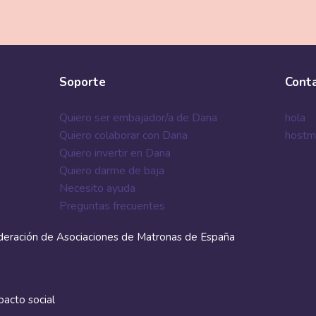
Soporte
Cont
Quiero ser embajador/a de Dana
hola
Quiero colaborar con Dana
hostm
Quiero invertir en Dana
Quiero darme de baja
Necesito ayuda
Preguntas frecuentes
deración de Asociaciones de Matronas de España
acto social