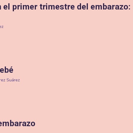
el primer trimestre del embarazo: 
ez
bebé
rez Suárez
l embarazo