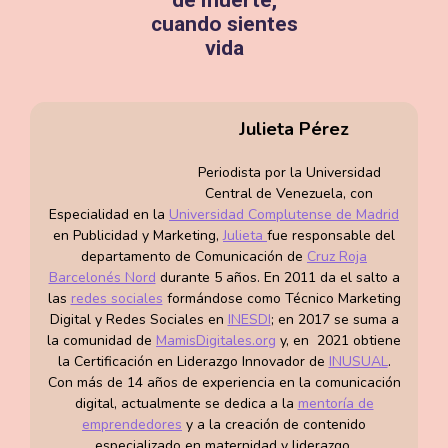
sentir los
cuando sientes
movimientos
vida
del bebé. Estos
movimientos,
Cuando una
denominados
madre confirma
Julieta Pérez
mo...
el positivo, ya
sea un
mayo 28, 2024
Periodista por la Universidad
embarazo
Central de Venezuela, con
planificado o
Especialidad en la
Universidad Complutense de Madrid
no, se abre por
en Publicidad y Marketing,
Julieta
fue responsable del
departamento de Comunicación de
Cruz Roja
delante todo un
Barcelonés Nord
durante 5 años. En 2011 da el salto a
mundo de
las
redes sociales
formándose como Técnico Marketing
expectativas e
Digital y Redes Sociales en
INESDI
; en 2017 se suma a
incertidumbres
la comunidad de
MamisDigitales.org
y, en 2021 obtiene
y, posiblemente,
la Certificación en Liderazgo Innovador de
INUSUAL
.
también de
Con más de 14 años de experiencia en la comunicación
algunos
digital, actualmente se dedica a la
mentoría de
emprendedores
y a la creación de contenido
temores. El
especializado en maternidad y liderazgo.