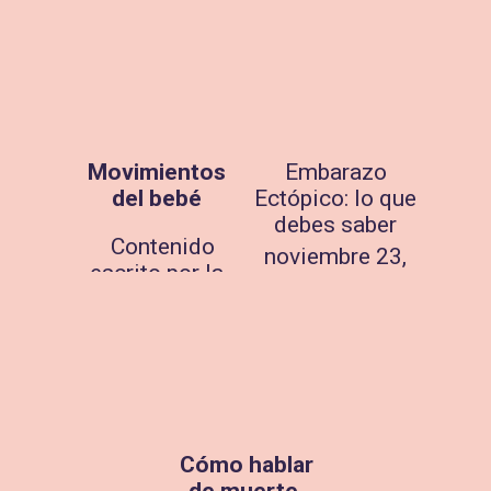
Movimientos
Embarazo
del bebé
Ectópico: lo que
debes saber
Contenido
noviembre 23,
escrito por la
2023
matrona Lucía
Álvarez Suárez
Uno de los
momentos más
emocionantes
durante el
embarazo es
Cómo hablar
comenzar a
de muerte,