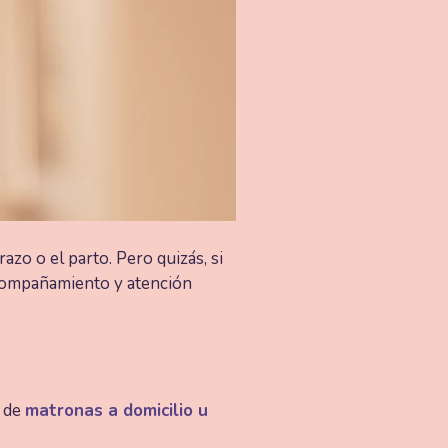
zo o el parto. Pero quizás, si
acompañamiento y atención
o de
matronas a domicilio u