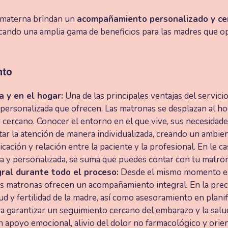
d materna brindan un
acompañamiento personalizado y ce
ficando una amplia gama de beneficios para las madres que op
nto
 y en el hogar:
Una de las principales ventajas del servici
 personalizada que ofrecen. Las matronas se desplazan al ho
cercano. Conocer el entorno en el que vive, sus necesidades
tar la atención de manera individualizada, creando un ambi
cación y relación entre la paciente y la profesional. En le c
a y personalizada, se suma que puedes contar con tu matron
al durante todo el proceso:
Desde el mismo momento en 
las matronas ofrecen un acompañamiento integral. En la pr
d y fertilidad de la madre, así como asesoramiento en planifi
a garantizar un seguimiento cercano del embarazo y la salud
n apoyo emocional, alivio del dolor no farmacológico y orie