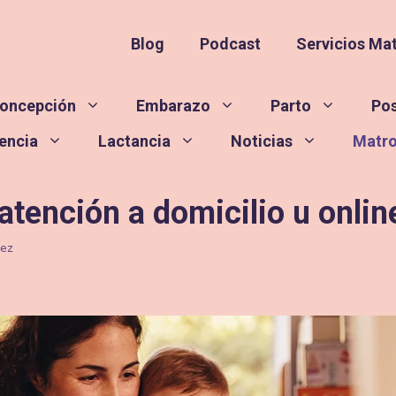
Blog
Podcast
Servicios Ma
oncepción
Embarazo
Parto
Po
encia
Lactancia
Noticias
Matr
 atención a domicilio u onli
rez