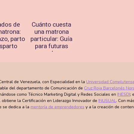
ados de
Cuánto cuesta
atrona:
una matrona
zo, parto
particular: Guía
sparto
para futuras
madres
bre 30,
023
agosto 30, 2023
 Central de Venezuela, con Especialidad en la
Universidad Complutens
sable del departamento de Comunicación de
Cruz Roja Barcelonés Nor
ándose como Técnico Marketing Digital y Redes Sociales en
INESDI
;
 obtiene la Certificación en Liderazgo Innovador de
INUSUAL
. Con más
e se dedica a la
mentoría de emprendedores
y a la creación de conten