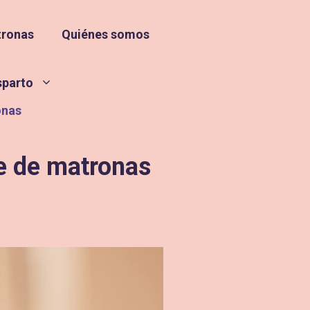
tronas
Quiénes somos
sparto
onas
ne de matronas