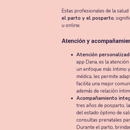
Estas profesionales de la salu
el parto y el posparto
, signi
u online.
Atención y acompañamie
Atención personalizada
app Dana, es la atención
un enfoque más íntimo y 
médica, les permite adap
facilita una mejor comuni
además de relación íntim
Acompañamiento integr
tres años de posparto, 
del estado óptimo de salu
consultas prenatales par
Durante el parto, brinda