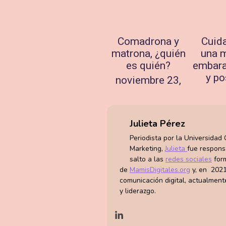
Comadrona y
Cuid
matrona, ¿quién
una m
es quién?
embara
y po
noviembre 23,
2023
octu
2
Julieta Pérez
Periodista por la Universidad
Marketing,
Julieta
fue respon
salto a las
redes sociales
form
de
MamisDigitales.org
y, en 2021
comunicación digital, actualment
y liderazgo.