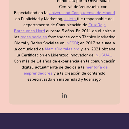
Periodista por la Universidad
de maternidad?
Central de Venezuela, con
¿Sabías
Especialidad en la
Universidad Complutense de Madrid
también es una
en Publicidad y Marketing,
Julieta
fue responsable del
departamento de Comunicación de
Cruz Roja
de las
Barcelonés Nord
durante 5 años. En 2011 da el salto a
emociones más
las
redes sociales
formándose como Técnico Marketing
útiles en el
Digital y Redes Sociales en
INESDI
; en 2017 se suma a
posparto?
la comunidad de
MamisDigitales.org
y, en 2021 obtiene
Puede que se te
la Certificación en Liderazgo Innovador de
INUSUAL
.
olvide apaga...
Con más de 14 años de experiencia en la comunicación
digital, actualmente se dedica a la
mentoría de
abril 29, 2022
emprendedores
y a la creación de contenido
especializado en maternidad y liderazgo.