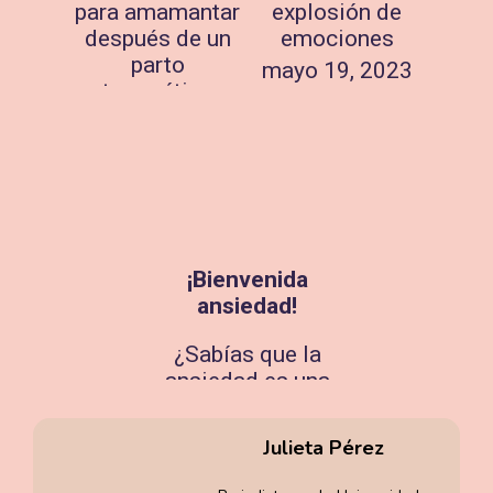
para amamantar
explosión de
después de un
emociones
parto
mayo 19, 2023
traumático
mayo 18, 2024
¡Bienvenida
ansiedad!
¿Sabías que la
ansiedad es una
de las
emociones más
Julieta Pérez
frecuente en los
primeros meses