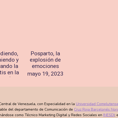
diendo,
Posparto, la
niendo y
explosión de
ando la
emociones
is en la
mayo 19, 2023
tancia
mbre 23,
023
 Central de Venezuela, con Especialidad en la
Universidad Complutens
sable del departamento de Comunicación de
Cruz Roja Barcelonés Nor
ándose como Técnico Marketing Digital y Redes Sociales en
INESDI
;