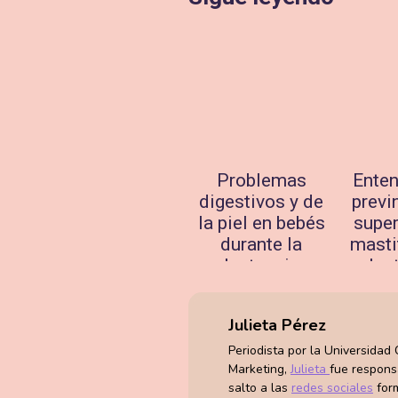
Problemas
Enten
digestivos y de
previ
la piel en bebés
super
durante la
mastit
lactancia
lac
materna
novie
mayo 29, 2024
2
Julieta Pérez
Periodista por la Universidad
Marketing,
Julieta
fue respon
salto a las
redes sociales
form