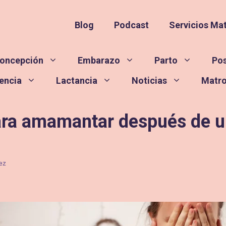
Blog
Podcast
Servicios Ma
oncepción
Embarazo
Parto
Po
encia
Lactancia
Noticias
Matr
para amamantar después de u
ez