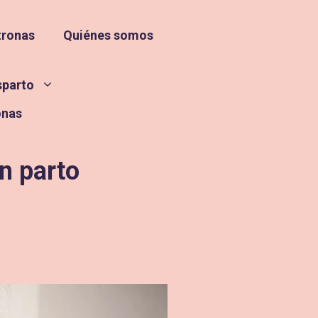
tronas
Quiénes somos
sparto
onas
n parto