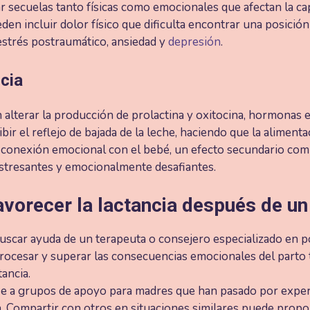
r secuelas tanto físicas como emocionales que afectan la ca
den incluir dolor físico que dificulta encontrar una posici
trés postraumático, ansiedad y
depresión
.
ncia
lterar la producción de prolactina y oxitocina, hormonas ese
bir el reflejo de bajada de la leche, haciendo que la alimen
sconexión emocional con el bebé, un efecto secundario com
estresantes y emocionalmente desafiantes.
avorecer la lactancia después de un
scar ayuda de un terapeuta o consejero especializado en po
rocesar y superar las consecuencias emocionales del parto t
ancia.
e a grupos de apoyo para madres que han pasado por experi
Compartir con otros en situaciones similares puede proporc