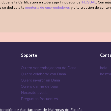
 obtiene la Certificación en Liderazgo Innovador de
INUSUAL
. Con más
e se dedica a la
mentoría de emprendedores
y a la creación de conten
Soporte
Cont
Quiero ser embajador/a de Dana
hola
Quiero colaborar con Dana
hostm
Quiero invertir en Dana
Quiero darme de baja
Necesito ayuda
Preguntas frecuentes
deración de Asociaciones de Matronas de España