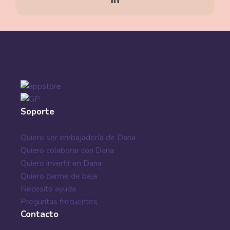
cómo construir
una forma de
comunicación
asertiva y lograr
q...
marzo 10, 2022
Soporte
Quiero ser embajador/a de Dana
Quiero colaborar con Dana
Quiero invertir en Dana
Quiero darme de baja
Necesito ayuda
Preguntas frecuentes
Contacto