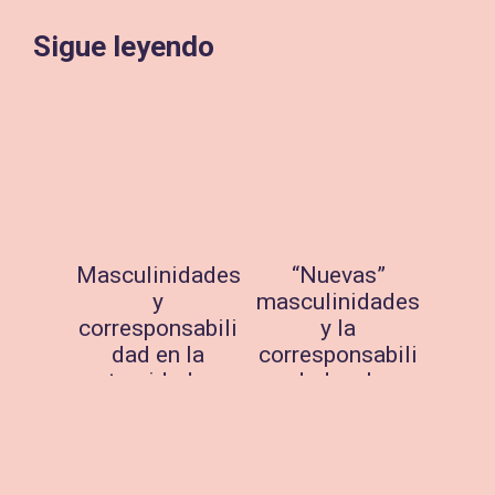
Sigue leyendo
Masculinidades
“Nuevas”
y
masculinidades
corresponsabili
y la
dad en la
corresponsabili
maternidad, con
dad en la
Erick Pescador
maternidad
diciembre 27,
abril 9, 2023
2023