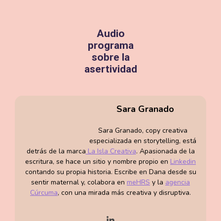
Audio
programa
sobre la
asertividad
¿Te apetece
seguir
Sara Granado
aprendiendo a
mejorar tu
Sara Granado, copy creativa
forma de
especializada en storytelling, está
comunicarte?,
detrás de la marca
La Isla Creativa
. Apasionada de la
te invitamos a
escritura, se hace un sitio y nombre propio en
Linkedin
contando su propia historia. Escribe en Dana desde su
escuchar el
sentir maternal y, colabora en
meHRS
y la
agencia
audio programa
Cúrcuma
, con una mirada más creativa y disruptiva.
“Asertividad”
donde
aprenderás