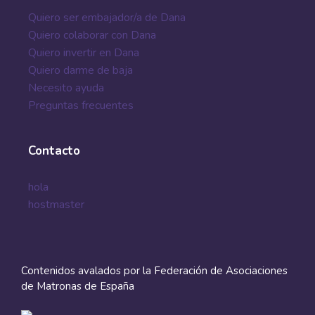
acompañar en
Quiero ser embajador/a de Dana
el proceso de
Quiero colaborar con Dana
entrada a las
Quiero invertir en Dana
maternidades.
Quiero darme de baja
Respetando l...
Necesito ayuda
marzo 6, 2022
Preguntas frecuentes
Contacto
hola
hostmaster
Contenidos avalados por la Federación de Asociaciones
de Matronas de España