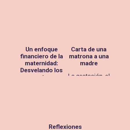
Un enfoque
Carta de una
financiero de la
matrona a una
maternidad:
madre
Desvelando los
La gestación, el
costes
parto, el
inesperados
nacimiento de
La maternidad
un hijo o hija, y
es un período
la maternidad
de muchas
son
luces, pero
acontecimiento
también de
s en la vida de
Reflexiones