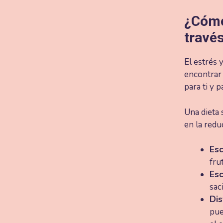
¿Cómo
través
El estrés 
encontrar
para ti y 
Una dieta 
en la redu
Esc
fru
Esc
sac
Dis
pue