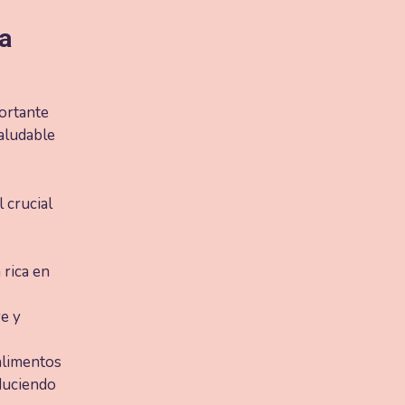
a
portante
aludable
 crucial
 rica en
re y
alimentos
educiendo