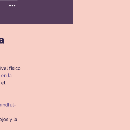
a
vel físico
 en la
 el
indful-
ojos y la