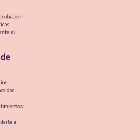
aprobación
icas
ante el
 de
ios,
omidas.
ntimientos:
darte a