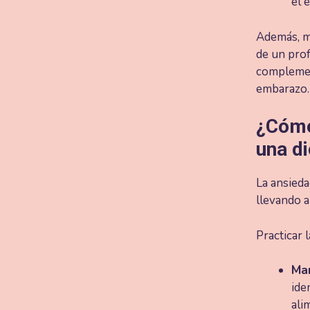
el 
Además, m
de un pro
complement
embarazo.
¿Cómo
una di
La ansieda
llevando a
Practicar 
Man
ide
ali