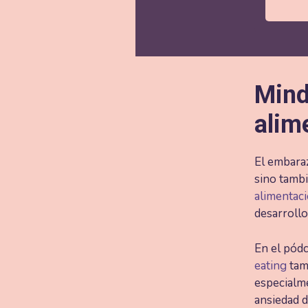
Mind
alim
El embaraz
sino tamb
alimentaci
desarrollo
En el pódc
eating
tam
especialme
ansiedad 