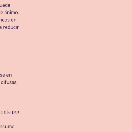
puede
de ánimo.
icos en
a reducir
ose en
difusas,
, opta por
consume