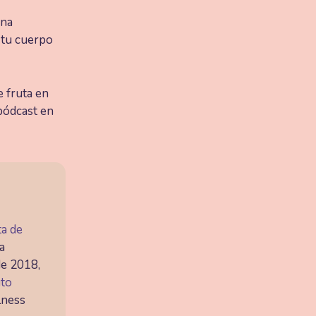
una
a tu cuerpo
e fruta en
pódcast en
ta de
a
de 2018,
uto
lness