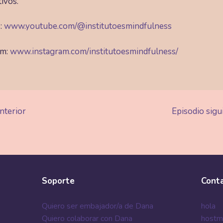
ivos.
:
www.youtube.com/
@institutoesmindfulness
am:
www.instagram.com/institutoesmindfulness/
nterior
Episodio sigu
Soporte
Cont
Quiero ser embajador/a de Dana
hola
Quiero colaborar con Dana
hostm