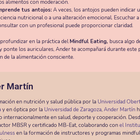
os alimentos con moderación.
prende tus antojos:
A veces, los antojos pueden indicar 
iciencia nutricional o a una alteración emocional. Escuchar 
onsultar con un profesional puede proporcionar claridad.
 profundizar en la práctica del
Mindful Eating,
busca algo d
y ponte los auriculares, Ander te acompañará durante este 
ión de la alimentación consciente.
r Martín
ación en nutrición y salud pública por la
Universidad Ober
a
y en óptica por la
Universidad de Zaragoza
,
Ander Martín
h
o internacionalmente en salud, deporte y cooperación. Des
ructor MBSR y certificado MB-Eat, colaborando con
el Instit
ulness
en la formación de instructores y programas mindfu