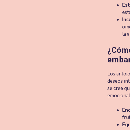
Est
est
Inc
ome
la 
¿Cómo
emba
Los antoj
deseos int
se cree q
emocionale
Enc
fru
Equ