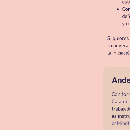
est
Com
def
y c
Si quieres
tu nevera 
la iniciac
Ande
Con form
Cataluñ
trabajad
es inst
esMindf