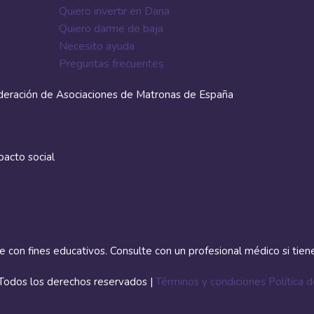
Quiero invertir en Dana
Quiero darme de baja
Necesito ayuda
Preguntas frecuentes
deración de Asociaciones de Matronas de España
acto social
con fines educativos. Consulte con un profesional médico si tien
 Todos los derechos reservados |
Términos y condiciones
Política 