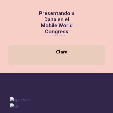
salud mental
las Tecnologías
para mujeres en
Innovadoras,
Presentando a
su transición
impulsado por
Dana en el
hacia la
la Fundació
Mobile World
maternidad, se
Leitat con el
Congress
encuentra en un
apoyo del
#4Y4N
viaje de
Departament de
evolución
Salut de la
¡Dana ha sido
Clara
constante. Con
Generalitat d...
invitada en el
el objetivo de
escenario de
marzo 5, 2022
proporcionar un
las startups
futuro más sa...
más
prometedoras
mayo 8, 2023
de España!
Nuestro
compromiso es
de estar al lado
de todas las