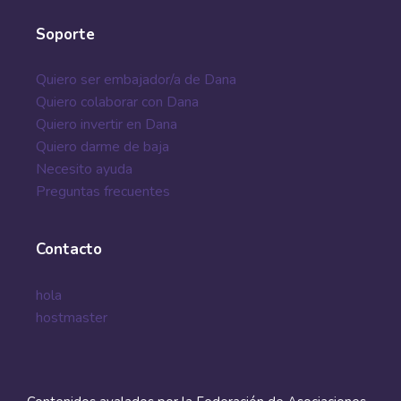
mujeres que se
convierten en
Soporte
madres,
trabajando en
Quiero ser embajador/a de Dana
una sol...
Quiero colaborar con Dana
marzo 1, 2022
Quiero invertir en Dana
Quiero darme de baja
Necesito ayuda
Preguntas frecuentes
Contacto
hola
hostmaster