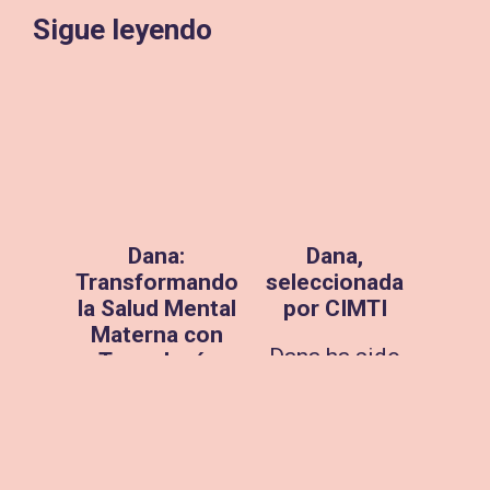
Sigue leyendo
Dana:
Dana,
Transformando
seleccionada
la Salud Mental
por CIMTI
Materna con
Dana ha sido
Tecnología
seleccionada
gracias a Acció
por CIMTI,
Dana, la
Centro para la
aplicación de
Integración de
bienestar y
la Medicina y