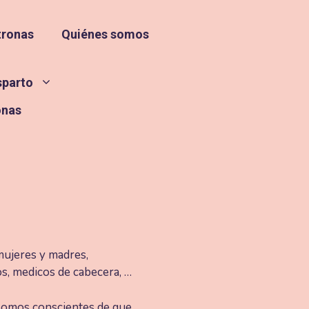
tronas
Quiénes somos
sparto
onas
mujeres y madres,
s, medicos de cabecera, …
Somos conscientes de que