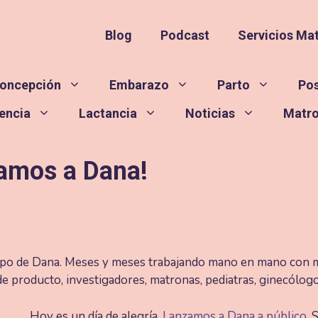
Blog
Podcast
Servicios Ma
oncepción
Embarazo
Parto
Po
encia
Lactancia
Noticias
Matr
zamos a Dana!
quipo de Dana. Meses y meses trabajando mano en mano con 
 producto, investigadores, matronas, pediatras, ginecólogo
Hoy es un día de alegría.
Lanzamos a Dana a público
. 