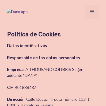
Saltar
al
Menú
contenido
Política de Cookies
Datos identificativos
Responsable de los datos personales
Empresa
: A THOUSAND COLIBRIS SL (en
adelante “DANA”)
CIF
: B01888437
Dirección
: Calle Doctor Trueta, número 113, 1º,
08005, Barcelona, España